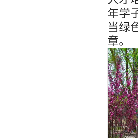
年学
当绿
章。