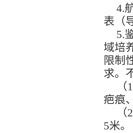
4
表（
5
.
域培
限制
求。
（
疤痕、
（
2
5
米。