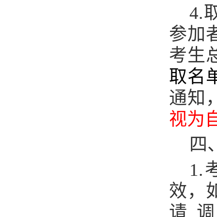
4
参加
考生
取名
通知
视为
四
1
效，
请