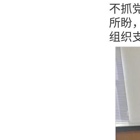
不抓
所盼
组织