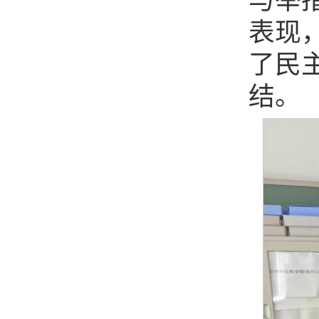
与举
表现
了民
结。