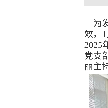
为
效，1
20
党支
丽主