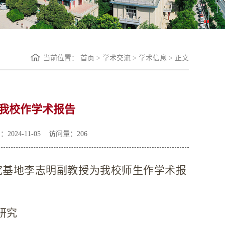
当前位置：
首页
>
学术交流
>
学术信息
> 正文
来我校作学术报告
024-11-05 访问量：
206
究基地李志明副教授为我校师生作学术报
研究