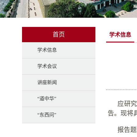
首页
学术信息
学术信息
学术会议
讲座新闻
“道中华”
应研
告。现将
“东西问”
报告题