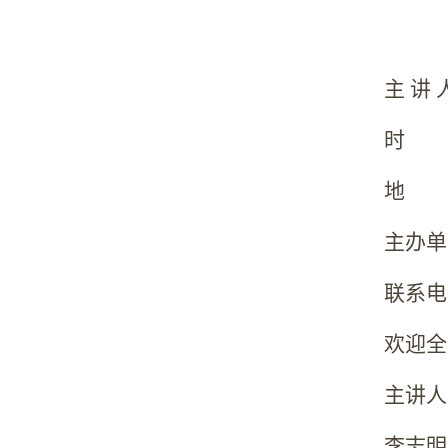
主 讲
时 间：
地 点
主办单
联系电话
欢迎全
主讲人
李志明