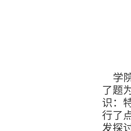
学
了题
识：
行了
发探