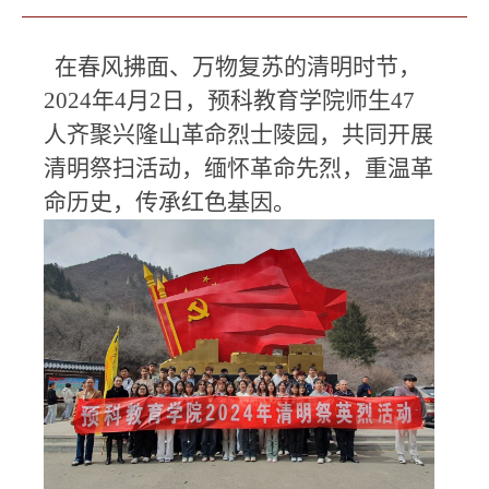
在春风拂面、万物复苏的清明时节，
2024
年
4
月
2
日，预科教育学院师生
47
人齐聚兴隆山革命烈士陵园，共同开展
清明祭扫活动，缅怀革命先烈，重温革
命历史，传承红色基因。