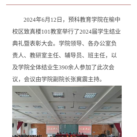
2024
年
6
月
12
日，预科教育学院在榆中
校区致真楼
101
教室举行了
2024
届学生结业
典礼暨表彰大会。学院领导、各办公室负
责人、教研室主任、辅导员、班主任，以
及学院全体结业生
390
余人参加了此次会
议，会议由学院副院长张冀震主持。