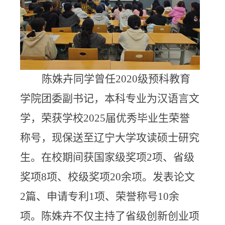
陈姝卉同学曾任
2020
级预科教育
学院团委副书记，本科专业为汉语言文
学，荣获学校
2025
届优秀毕业生荣誉
称号，现保送至辽宁大学攻读硕士研究
生。在校期间获国家级奖项
2
项、省级
奖项
8
项、校级奖项20余项。发表论文
2
篇、申请专利
1
项、荣誉称号10余
项。陈姝卉不仅主持了省级创新创业项