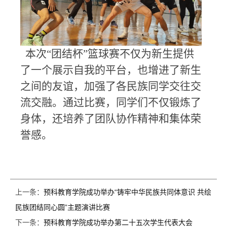
本次
“团结杯”篮球赛不仅为新生提供
了一个展示自我的平台，也增进了新生
之间的友谊，加强了各民族同学交往交
流交融。通过比赛，同学们不仅锻炼了
身体，还培养了团队协作精神和集体荣
誉感。
上一条：
预科教育学院成功举办“铸牢中华民族共同体意识 共绘
民族团结同心圆”主题演讲比赛
下一条：
预科教育学院成功举办第二十五次学生代表大会