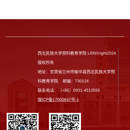
西北民族大学预科教育学院 LRN©right2024
版权所有
地址：甘肃省兰州市榆中县西北民族大学预
科教育学院 邮编：730124
联系电话：（+86）0931-4512555
陇ICP备17000647号-1