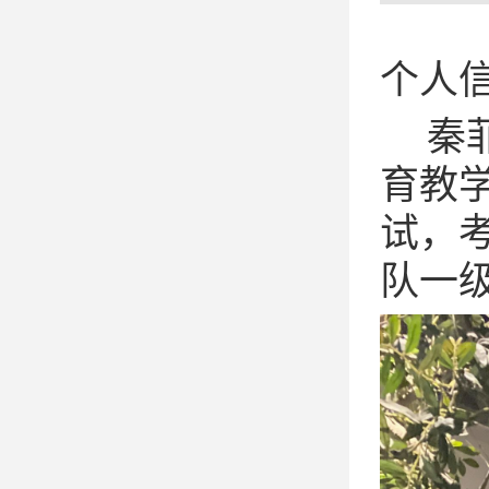
个人
秦
育教
试，
队一