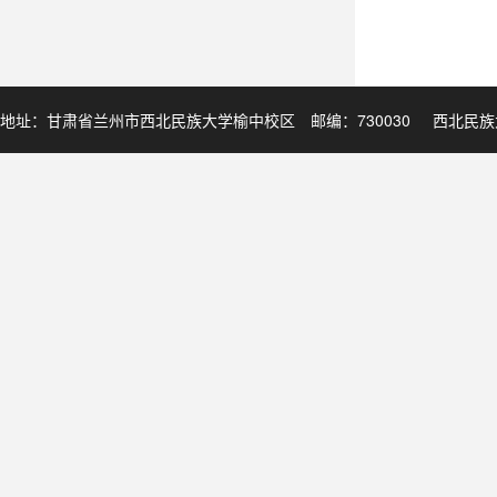
地址：甘肃省兰州市西北民族大学榆中校区 邮编：730030
西北民族