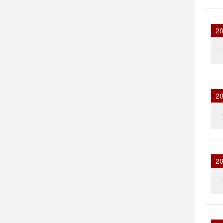
20
20
20