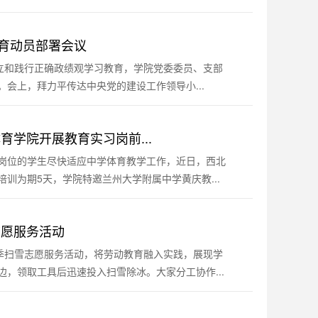
育动员部署会议
树立和践行正确政绩观学习教育，学院党委委员、支部
会上，拜力平传达中央党的建设工作领导小...
学院开展教育实习岗前...
岗位的学生尽快适应中学体育教学工作，近日，西北
训为期5天，学院特邀兰州大学附属中学黄庆教...
志愿服务活动
春季扫雪志愿服务活动，将劳动教育融入实践，展现学
，领取工具后迅速投入扫雪除冰。大家分工协作...