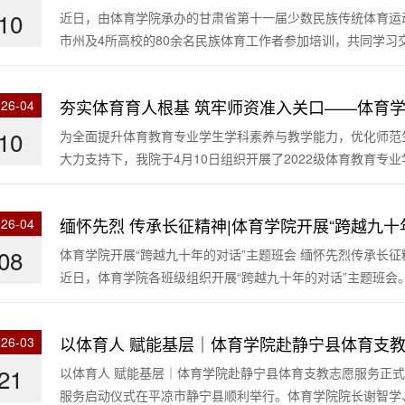
10
近日，由体育学院承办的甘肃省第十一届少数民族传统体育运
市州及4所高校的80余名民族体育工作者参加培训，共同学习
会...
夯实体育育人根基 筑牢师资准入关口——体育学院圆
26-04
10
为全面提升体育教育专业学生学科素养与教学能力，优化师范
大力支持下，我院于4月10日组织开展了2022级体育教育专业
缅怀先烈 传承长征精神|体育学院开展“跨越九十
26-04
08
体育学院开展“跨越九十年的对话”主题班会 缅怀先烈传承长
近日，体育学院各班级组织开展“跨越九十年的对话”主题班会。
以体育人 赋能基层｜体育学院赴静宁县体育支
26-03
21
以体育人 赋能基层｜体育学院赴静宁县体育支教志愿服务正式
服务启动仪式在平凉市静宁县顺利举行。体育学院院长谢智学、