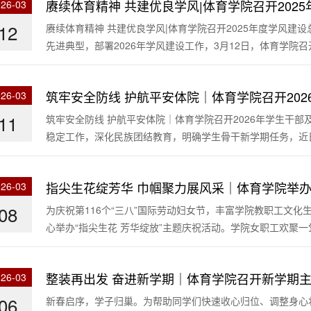
赓续体育精神 共建优良学风|体育学院召开2025
26-03
12
赓续体育精神 共建优良学风|体育学院召开2025年度学风建
先进典型，部署2026年学风建设工作，3月12日，体育学院
拜...
筑牢安全防线 护航平安体院｜体育学院召开2026
26-03
11
筑牢安全防线 护航平安体院｜体育学院召开2026年学生干
稳定工作，深化民族团结教育，明确学生骨干新学期任务，近日
治...
指尖生花绽芳华 巾帼聚力展风采｜体育学院举办“三
26-03
08
为庆祝第116个“三八”国际劳动妇女节，丰富学院教职工文化
心举办“指尖生花 芳华绽放”主题庆祝活动。学院女职工欢聚一
整装再出发 奋进新学期｜体育学院召开新学期
26-03
06
新春启序，学子归巢。为帮助同学们快速收心归位、调整身心