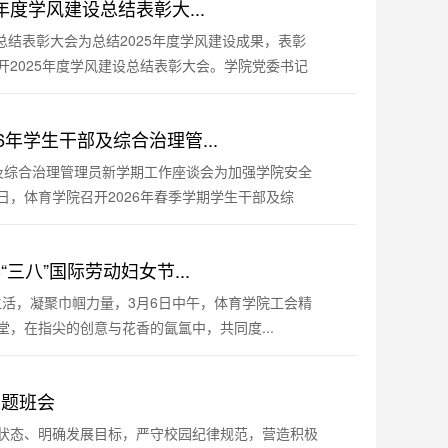
年度学风建设总结表彰大...
设总结表彰大会为总结2025年度学风建设成果，表彰
召开2025年度学风建设总结表彰大会。学院党委书记
年学生干部及综合治理管...
部及综合治理管理员新学期工作座谈会为加强学院安全
，体育学院召开2026年春季学期学生干部及综
八”国际劳动妇女节...
生活，凝聚巾帼力量，3月6日中午，体育学院工会精
堂，在指尖的创意与花香的氤氲中，共同度...
主题班会
状态、明确发展目标，严守校园纪律规范，营造积极