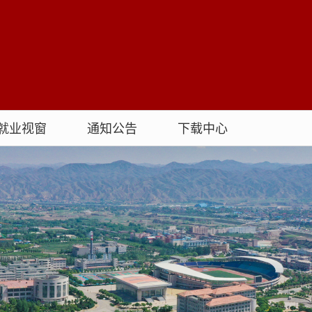
就业视窗
通知公告
下载中心