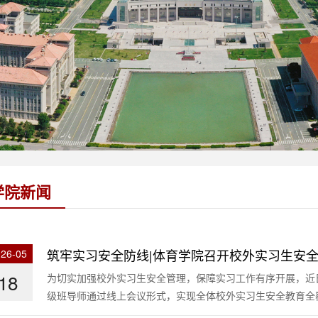
学院新闻
筑牢实习安全防线|体育学院召开校外实习生安
26-05
18
为切实加强校外实习生安全管理，保障实习工作有序开展，近
级班导师通过线上会议形式，实现全体校外实习生安全教育全覆