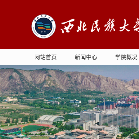
网站首页
新闻中心
学院概况