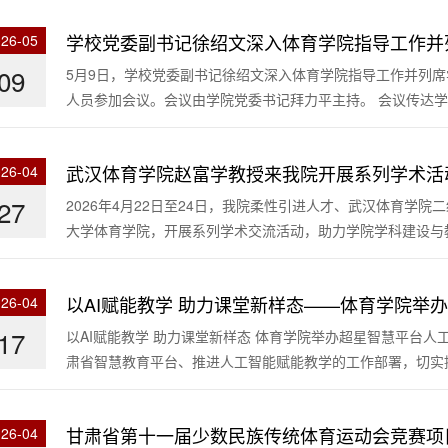
学校党委副书记徐绍文深入体育学院指导工作并
26-05
09
5月9日，学校党委副书记徐绍文深入体育学院指导工作并列
人员参加会议。会议由学院党委书记拜力平主持。 会议传达学
武汉体育学院赵富学教授来我院开展系列学术活
26-04
27
2026年4月22日至24日，我院柔性引进人才、武汉体育学
大学体育学院，开展系列学术交流活动，助力学院学科建设与教学
以AI赋能教学 助力课堂新样态——体育学院举办
26-04
17
以AI赋能教学 助力课堂新样态 体育学院举办超星智慧平台
肃省智慧教育平台、推进人工智能赋能教学的工作部署，切实提
甘肃省第十一届少数民族传统体育运动会竞赛项
26-04