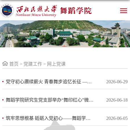
首页
>
党建工作
>
网上党课
党守初心赓续薪火 青春舞步追忆长征 ——舞蹈表演学生党支部纪念红军长征胜利90周...
2026-06-29
舞蹈学院研究生党支部举办“舞印红心”微党课比赛
2026-06-18
筑牢思想根基 砥砺入党初心——舞蹈学院第103期入党积极分子专题党课成功举办
2026-06-05