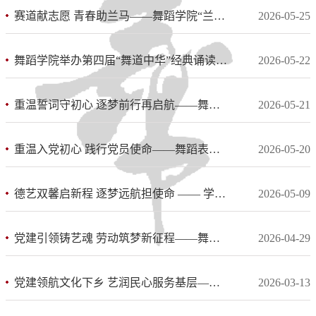
赛道献志愿 青春助兰马——舞蹈学院“兰精灵”圆满完成兰州马拉松志愿服务工作
2026-05-25
舞蹈学院举办第四届“舞道中华”经典诵读大赛暨第十九届党风廉政宣传教育月系列活动
2026-05-22
重温誓词守初心 逐梦前行再启航——舞蹈学院研究生党支部举行2026届毕业生党员送别...
2026-05-21
重温入党初心 践行党员使命——舞蹈表演学生党支部开展党员 “政治生日” 主题党日...
2026-05-20
德艺双馨启新程 逐梦远航担使命 —— 学院开展 2026 届本科毕业生最后一堂思政课暨...
2026-05-09
党建引领铸艺魂 劳动筑梦新征程——舞蹈学院师生参演兰州市“劳动最光荣”五一主题...
2026-04-29
党建领航文化下乡 艺润民心服务基层——我院党员师生赴临潭县开展文艺惠民实践活动...
2026-03-13