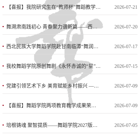
【喜报】我院研究生在“教师杯”舞蹈教学课例展示活动中斩获佳绩
2026-07-21
舞溯肃南践初心 青春聚力谱新篇——西北民族大学“舞溯肃南·共赴新程”实践团暑期...
2026-07-20
西北民族大学舞蹈学院赴甘南临潭“舞润洮潭 青春筑梦”实践团三下乡社会实践活动圆...
2026-07-17
我校舞蹈学院原创舞剧《永怀赤诚的“星”》入选中国科协2026年“科学家故事舞台剧...
2026-07-15
党建引领艺术下乡 美育赋能乡村振兴 ——舞蹈学院召开暑期“三下乡”行前动员暨安...
2026-07-09
【喜报】舞蹈学院两项教育教学成果荣获甘肃省2026年国家级高等教育教学成果奖二等...
2026-07-09
培根铸魂 聚智提质——舞蹈学院2027版本科人才培养方案修订工作取得阶段性成果
2026-07-05