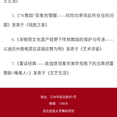
艺生活》
5.《“N舞蹈”现象的警醒——欣欣向荣背后所存在的问
题》发表于《戏剧之家》
6.《非物质文化遗产视野下传统舞蹈的保护与传承——
以迪庆州香格里拉县锅庄舞为例》发表于《艺术评鉴》
7.《重读经典——英伽登现象学美学视角下的古典芭蕾
舞剧<睡美人>》发表于《文艺生活》
地址：兰州市西北新村1号
邮编：730030
西北民族大学舞蹈学院