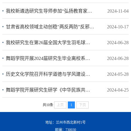
我校新遴选研究生导师参加“弘扬教育家精神、争做‘四有’好导师”研究生导师岗前...
2024-11-04
甘肃省高校领域主动创稳"两反两防”反邪教知识竞赛今天下午在兰举行
2024-10-17
我校研究生在第26届全国大学生羽毛球锦标赛、甘肃省第三届大学生羽毛球锦标赛中再...
2024-06-28
舞蹈学院开展2024届研究生毕业离校系列教育活动
2024-06-28
历史文化学院召开科学道德与学风建设专题组会
2024-05-28
舞蹈学院开展研究生研学《中华民族共同体概论》教材系列活动
2024-04-25
共10条
上页
1
下页
地址：兰州市西北新村1号
邮编：730030